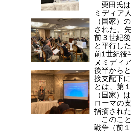
栗田氏は
ミディア
（国家）
された。
前３世紀
と平行した
前1世紀後
ヌミディ
後半から
接支配下
とは、第
（国家）
ローマの
指摘され
このこと
戦争（前