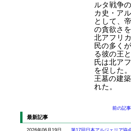
ルタ戦争
カ史・ア
として、
の貪欲さ
北アフリ
民の多く
る彼の王
氏は北ア
を促した
王墓の建
れた。
前の記事
最新記事