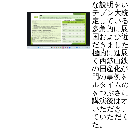
な説明を
テブン大
定してい
多角的に
国および
だきまし
極的に進
く西鉱山鉄
の国産化
門の事例
ルタイム
をつぶさ
講演後は
いただき
ていただ
た。